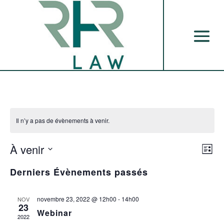
Il n’y a pas de évènements à venir.
Nav
Nav
À venir
Liste
de
par
Sélectionnez
vu
con
Derniers Évènements passés
une
Év
date.
novembre 23, 2022 @ 12h00
-
14h00
NOV
23
Webinar
2022