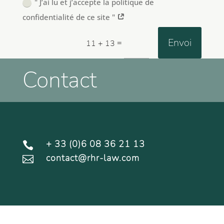
" J’ai lu et j’accepte la politique de
confidentialité de ce site "
Envoi
=
11 + 13
Contact
+ 33 (0)6 08 36 21 13

contact@rhr-law.com
