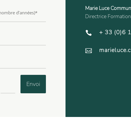
Marie Luce Commun
Directrice Formatio
+ 33 (0)6 

marieluce

Envoi
=