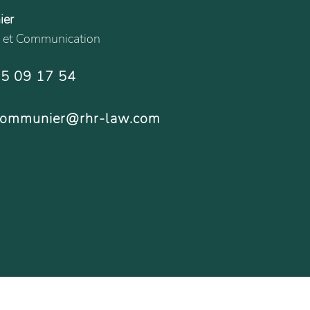
ier
n et Communication
15 09 17 54
.communier@rhr-law.com