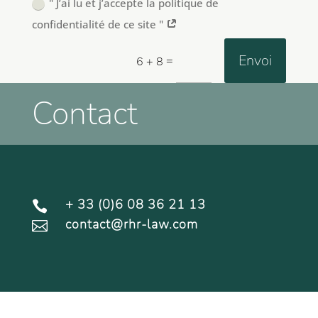
" J’ai lu et j’accepte la politique de
confidentialité de ce site "
Envoi
=
6 + 8
Contact
+ 33 (0)6 08 36 21 13

contact@rhr-law.com
